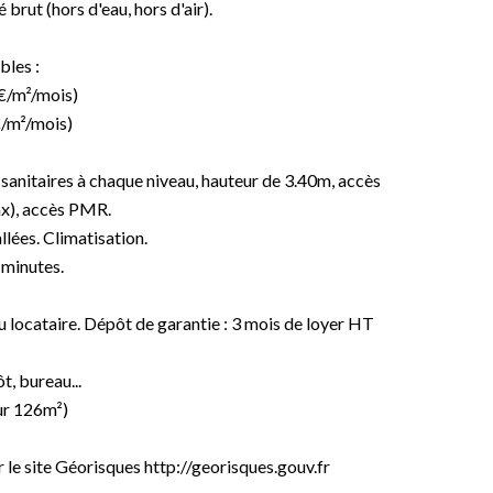
brut (hors d'eau, hors d'air).
bles :
€/m²/mois)
€/m²/mois)
, sanitaires à chaque niveau, hauteur de 3.40m, accès
x), accès PMR.
allées. Climatisation.
 minutes.
du locataire. Dépôt de garantie : 3 mois de loyer HT
t, bureau...
our 126m²)
r le site Géorisques http://georisques.gouv.fr