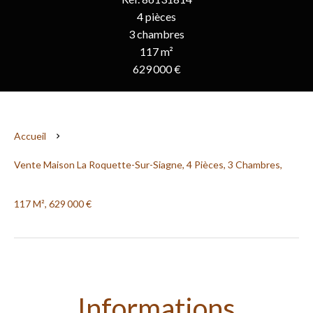
4 pièces
3 chambres
117 m²
629 000 €
Accueil
Vente Maison La Roquette-Sur-Siagne, 4 Pièces, 3 Chambres,
117 M², 629 000 €
Informations