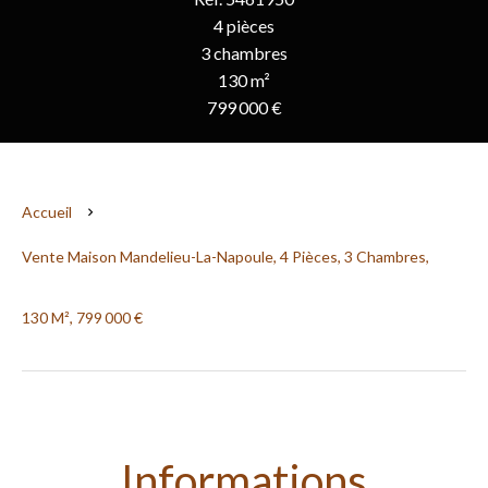
4 pièces
3 chambres
130 m²
799 000 €
Accueil
Vente Maison Mandelieu-La-Napoule, 4 Pièces, 3 Chambres,
130 M², 799 000 €
Informations