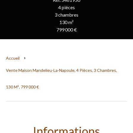
4 pièces
3 chambres
130 m²
799 000 €
Accueil
Vente Maison Mandelieu-La-Napoule, 4 Pièces, 3 Chambres,
130 M², 799 000 €
Informations