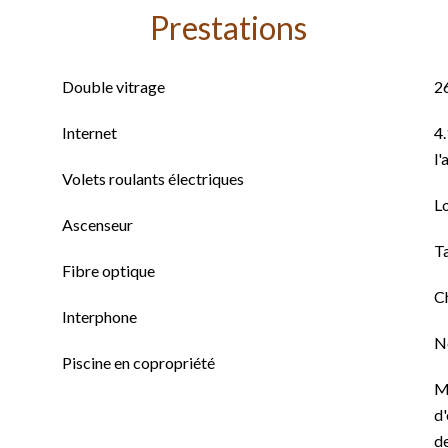
Prestations
Double vitrage
2
Internet
4.
l'
Volets roulants électriques
L
Ascenseur
T
Fibre optique
C
Interphone
N
Piscine en copropriété
M
d'
de