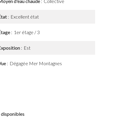
Moyen d'eau chaude
Collective
État
Excellent état
Étage
1er étage / 3
Exposition
Est
Vue
Dégagée Mer Montagnes
 disponibles