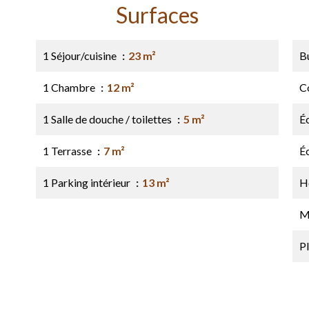
Surfaces
1 Séjour/cuisine
23 m²
B
1 Chambre
12 m²
C
1 Salle de douche / toilettes
5 m²
É
1 Terrasse
7 m²
É
1 Parking intérieur
13 m²
H
M
P