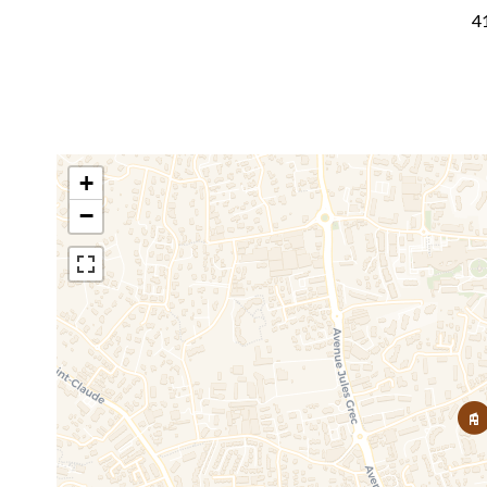
4
+
−